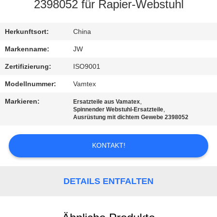
2398052 für Rapier-Webstuhl
KONTAKT
Herkunftsort:
China
NACHRICHTEN
Markenname:
JW
Zertifizierung:
ISO9001
REFERENZEN
Modellnummer:
Vamtex
Markieren:
,
Ersatzteile aus Vamatex
SITEMAP
,
Spinnender Webstuhl-Ersatzteile
Ausrüstung mit dichtem Gewebe 2398052
PRIVACY
KONTAKT!
POLICY
DETAILS ENTFALTEN