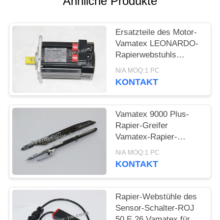
Ähnliche Produkte
Ersatzteile des Motor-
Vamatex LEONARDO-
Rapierwebstuhls
2692646 8.5KG
N/A MOQ:1 PC
KONTAKT
Vamatex 9000 Plus-
Rapier-Greifer
Vamatex-Rapier-
Webstuhl-Ersatzteile
N/A MOQ:1 PC
KONTAKT
Rapier-Webstühle des
Sensor-Schalter-ROJ
50 E 26 Vamatex für