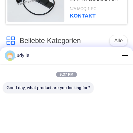
Teilnummer 862003
N/A MOQ:1 PC
KONTAKT
Beliebte Kategorien
Alle
judy lei
Ersatzteile des
Ersatzteile sulzer
spinnenden
Webstuhls
Webstuhls
9:37 PM
Good day, what product are you looking for?
Rapier-Webstuhl-
Airjet-Webstuhl-
Ersatzteile
Magnetventil
sulzer Geschoß
Ersatzteile des
taucht Ersatzteile auf
Luftjet-Webstuhls