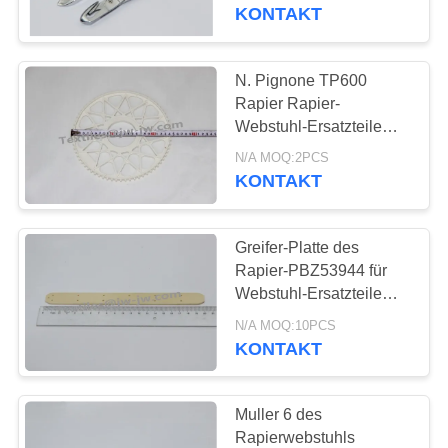
KONTAKT
KONTAKT
N. Pignone TP600
138
NACHRICHTEN
Rapier Rapier-
Rapier-Webstuhl-
Webstuhl-Ersatzteile
des Webstuhl-
REFERENZEN
Ersatzteile
N/A MOQ:2PCS
Antriebsrad-PBZ48739
KONTAKT
SITEMAP
Greifer-Platte des
Rapier-PBZ53944 für
PRIVACY
Webstuhl-Ersatzteile
75
POLICY
TP600 N. Pignone
N/A MOQ:10PCS
Airjet-Webstuhl-
Rapier
KONTAKT
Magnetventil
Muller 6 des
Rapierwebstuhls