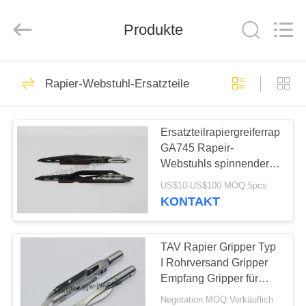
Xi'an
JW
Import
&
Produkte
Export
Co.,Ltd.
All
Rights
STARTSEITE
Reserved.
236
Rapier-Webstuhl-Ersatzteile
Ersatzteile des
PRODUKTE
spinnenden
Ersatzteilrapiergreiferrapierko
GA745 Rapeir-
Webstuhls
ÜBER
Webstuhls spinnender
UNS
Webstuhl-Ersatzteile
US$10-US$100 MOQ:5pcs
KONTAKT
61
FABRIK
Ersatzteile sulzer
TOUR
TAV Rapier Gripper Typ
I Rohrversand Gripper
Webstuhls
Empfang Gripper für
QUALITÄTSKONTROLLE
Capet Webstuhl
Negotation MOQ:Verkäuflich