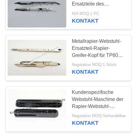
Ersatzteile des
spinnenden Webstuhls
N/A MOQ:1 PC
des Rapier-Greifers
KONTAKT
308
Ersatzteile
sulzer Geschoß
Metallrapier-Webstuhl-
taucht Ersatzteile
Ersatzteil-Rapier-
Greifer-Kopf für TP600
auf
sechs Monate Garantie-
Negotation MOQ:1 Stück
KONTAKT
118
Kundenspezifische
Ersatzteile des
Webstuhl-Maschine der
Rapier-Webstuhl-
Luftjet-Webstuhls
Ersatzteil-/Muller zerteilt
Negotation MOQ:Verhandelbar
179335373 179335374
KONTAKT