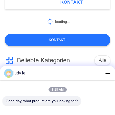
KONTAKT
366
Picanol-Webstuhl-
loading...
Ersatzteile
KONTAKT!
Beliebte Kategorien
Alle
79
JW Loom
judy lei
Ersatzteile des
Ersatzteile sulzer
Ersatzteile
spinnenden
Webstuhls
Webstuhls
3:18 AM
Good day, what product are you looking for?
Rapier-Webstuhl-
Airjet-Webstuhl-
Ersatzteile
Magnetventil