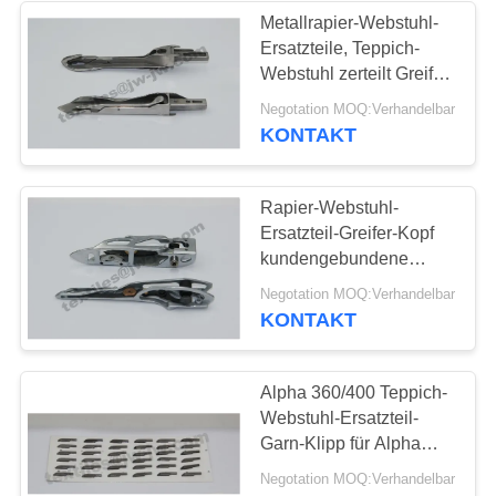
Metallrapier-Webstuhl-
Ersatzteile, Teppich-
225
Webstuhl zerteilt Greifer-
Vamatex-Webstuhl-
Kopf für CRX
Negotation MOQ:Verhandelbar
KONTAKT
Teile
Rapier-Webstuhl-
Ersatzteil-Greifer-Kopf
kundengebundene
Größe Saurer 400
169
Negotation MOQ:Verhandelbar
KONTAKT
Somet-Webstuhl-
Ersatzteile
Alpha 360/400 Teppich-
Webstuhl-Ersatzteil-
Garn-Klipp für Alpha
360/400
Negotation MOQ:Verhandelbar