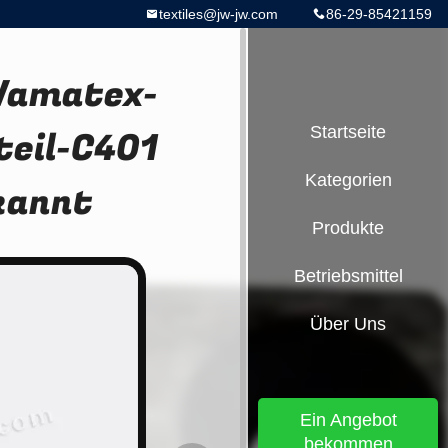
textiles@jw-jw.com
86-29-85421159
Vamatex-
teil-C401
Startseite
Kategorien
kannt
Produkte
Betriebsmittel
Über Uns
Ein Angebot
bekommen