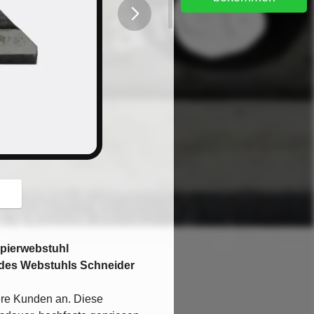
button
apierwebstuhl
 des Webstuhls Schneider
sere Kunden an. Diese