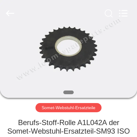
Xi'an
JW
Import
&
Export
Co.,Ltd.
All
Rights
STARTSEITE
Reserved.
PRODUKTE
ÜBER
UNS
FABRIK
TOUR
Somet-Webstuhl-Ersatzteile
Berufs-Stoff-Rolle A1L042A der
QUALITÄTSKONTROLLE
Somet-Webstuhl-Ersatzteil-SM93 ISO