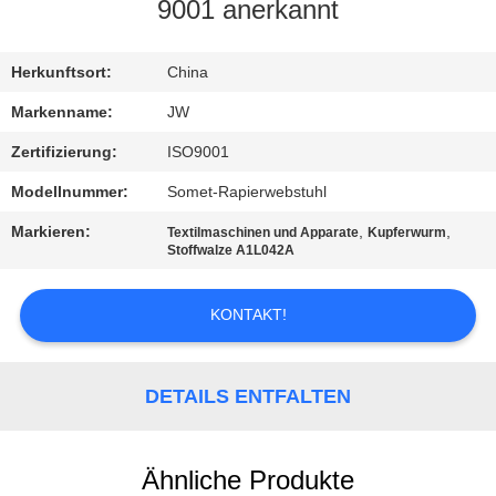
9001 anerkannt
KONTAKT
Herkunftsort:
China
NACHRICHTEN
Markenname:
JW
Zertifizierung:
ISO9001
REFERENZEN
Modellnummer:
Somet-Rapierwebstuhl
Markieren:
,
,
Textilmaschinen und Apparate
Kupferwurm
SITEMAP
Stoffwalze A1L042A
PRIVACY
KONTAKT!
POLICY
DETAILS ENTFALTEN
Ähnliche Produkte