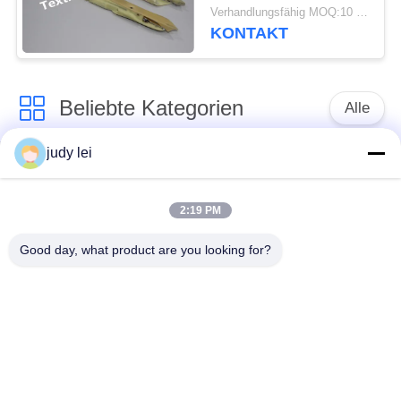
R32004Y R32004YR
Verhandlungsfähig MOQ:10 Stück
Metallmaterial Somet
KONTAKT
Loom Ersatzteile
Beliebte Kategorien
Alle
judy lei
Ersatzteile des
Ersatzteile sulzer
spinnenden
Webstuhls
Webstuhls
2:19 PM
Good day, what product are you looking for?
Rapier-Webstuhl-
Airjet-Webstuhl-
Ersatzteile
Magnetventil
sulzer Geschoß
Ersatzteile des
taucht Ersatzteile auf
Luftjet-Webstuhls