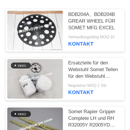
BDB204A、BDB204B
GREAR WHEEL FÜR
SOMET MFG EXCEL
Verhandlungsfähig MOQ:10 Stück
KONTAKT
Ersatzteile für den
Webstuhl Somet Teilen
für den Webstuhl
KARTRIDGE FÜR
Negotation MOQ:1 Stk
FILTERTEIL Nr.
KONTAKT
CPNC110 Gewicht
800G
Somet Rapier Gripper
Complete LH und RH
R32005Y R2005YD