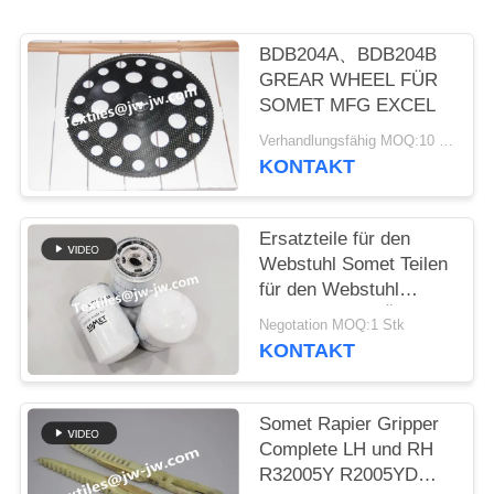
BDB204A、BDB204B
GREAR WHEEL FÜR
SOMET MFG EXCEL
Verhandlungsfähig MOQ:10 Stück
KONTAKT
Ersatzteile für den
Webstuhl Somet Teilen
für den Webstuhl
KARTRIDGE FÜR
Negotation MOQ:1 Stk
FILTERTEIL Nr.
KONTAKT
CPNC110 Gewicht
800G
Somet Rapier Gripper
Complete LH und RH
R32005Y R2005YD