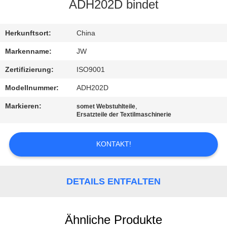
ADH202D bindet
KONTAKT
Herkunftsort:
China
NACHRICHTEN
Markenname:
JW
Zertifizierung:
ISO9001
REFERENZEN
Modellnummer:
ADH202D
Markieren:
,
somet Webstuhlteile
SITEMAP
Ersatzteile der Textilmaschinerie
PRIVACY
KONTAKT!
POLICY
DETAILS ENTFALTEN
Ähnliche Produkte