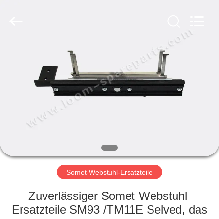
Xi'an
JW
Import
&
Export
Co.,Ltd.
All
Rights
STARTSEITE
Reserved.
PRODUKTE
ÜBER
UNS
FABRIK
TOUR
Somet-Webstuhl-Ersatzteile
Zuverlässiger Somet-Webstuhl-
QUALITÄTSKONTROLLE
Ersatzteile SM93 /TM11E Selved, das