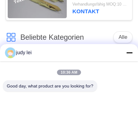
R32004Y R32004YR
Verhandlungsfähig MOQ:10 Stück
Metallmaterial Somet
KONTAKT
Loom Ersatzteile
Beliebte Kategorien
Alle
judy lei
Ersatzteile des
Ersatzteile sulzer
spinnenden
Webstuhls
Webstuhls
10:36 AM
Good day, what product are you looking for?
Rapier-Webstuhl-
Airjet-Webstuhl-
Ersatzteile
Magnetventil
sulzer Geschoß
Ersatzteile des
taucht Ersatzteile auf
Luftjet-Webstuhls