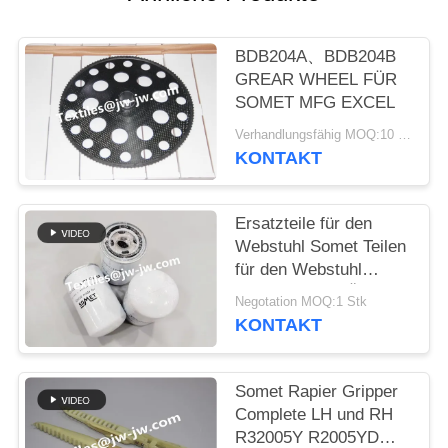
BDB204A、BDB204B
GREAR WHEEL FÜR
SOMET MFG EXCEL
Verhandlungsfähig MOQ:10 Stück
KONTAKT
Ersatzteile für den
Webstuhl Somet Teilen
für den Webstuhl
KARTRIDGE FÜR
Negotation MOQ:1 Stk
FILTERTEIL Nr.
KONTAKT
CPNC110 Gewicht
800G
Somet Rapier Gripper
Complete LH und RH
R32005Y R2005YD