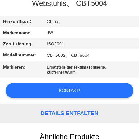
Webstuhls、 CBT5004
KONTAKT
Herkunftsort:
China
NACHRICHTEN
Markenname:
JW
Zertifizierung:
ISO9001
REFERENZEN
Modellnummer:
CBT5002、 CBT5004
Markieren:
,
Ersatzteile der Textilmaschinerie
SITEMAP
kupferner Wurm
PRIVACY
KONTAKT!
POLICY
DETAILS ENTFALTEN
Ähnliche Produkte