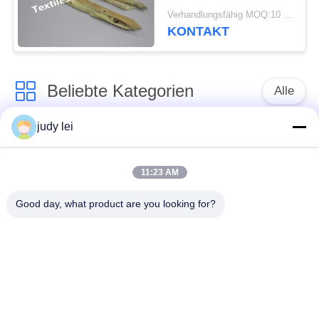
R32004Y R32004YR
Verhandlungsfähig MOQ:10 Stück
Metallmaterial Somet
KONTAKT
Loom Ersatzteile
Beliebte Kategorien
Alle
judy lei
Ersatzteile des
Ersatzteile sulzer
spinnenden
Webstuhls
Webstuhls
11:23 AM
Good day, what product are you looking for?
Rapier-Webstuhl-
Airjet-Webstuhl-
Ersatzteile
Magnetventil
sulzer Geschoß
Ersatzteile des
taucht Ersatzteile auf
Luftjet-Webstuhls