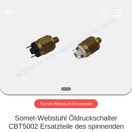
Xi'an
JW
Import
&
Export
Co.,Ltd.
All
Rights
STARTSEITE
Reserved.
PRODUKTE
ÜBER
UNS
FABRIK
TOUR
Somet-Webstuhl-Ersatzteile
Somet-Webstuhl Öldruckschalter
QUALITÄTSKONTROLLE
CBT5002 Ersatzteile des spinnenden