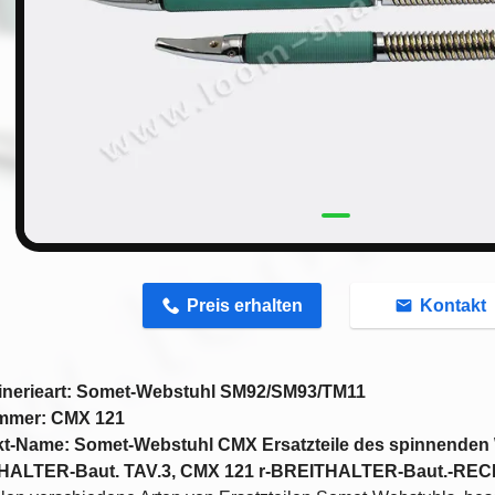
n
Preis erhalten
Kontakt
nerieart: Somet-Webstuhl SM92/SM93/TM11
ummer: CMX 121
t-Name: Somet-Webstuhl CMX Ersatzteile des spinnenden 
HALTER-Baut. TAV.3, CMX 121 r-BREITHALTER-Baut.-REC