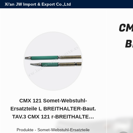
Xi'an JW Import & Export Co.,Ltd
CM
B
CMX 121 Somet-Webstuhl-
Ersatzteile L BREITHALTER-Baut.
TAV.3 CMX 121 r-BREITHALTER-
Baut.-RECHT TAV.9
Produkte
-
Somet-Webstuhl-Ersatzteile