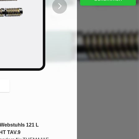
button
Webstuhls 121 L
HT TAV.9