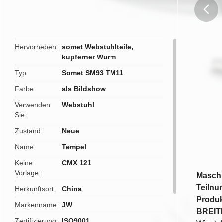
butto
Hervorheben
somet Webstuhlteile
,
kupferner Wurm
Typ
Somet SM93 TM11
Farbe
als Bildshow
Verwenden
Webstuhl
Sie
Zustand
Neue
Name
Tempel
Keine
CMX 121
Vorlage
Maschi
Teiln
Herkunftsort
China
Produk
Markenname
JW
BREIT
Zertifizierung
ISO9001