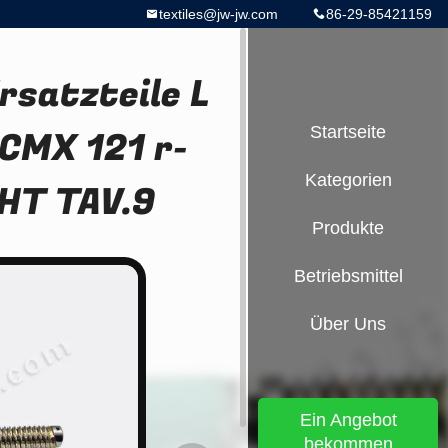
textiles@jw-jw.com
86-29-85421159
satzteile L
CMX 121 r-
Startseite
Kategorien
HT TAV.9
Produkte
Betriebsmittel
Über Uns
Ein Angebot
bekommen