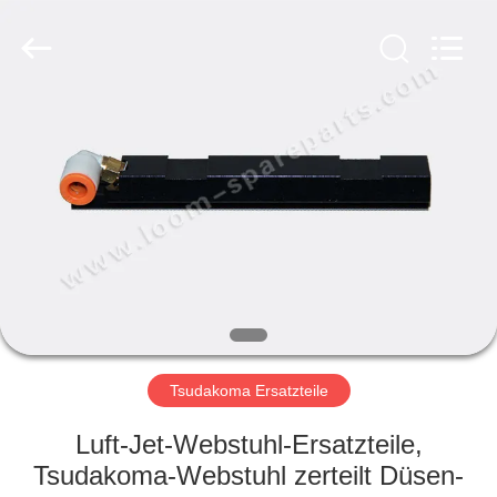
Xi'an
JW
Import
&
Export
Co.,Ltd.
All
Rights
STARTSEITE
Reserved.
PRODUKTE
ÜBER
UNS
FABRIK
TOUR
Tsudakoma Ersatzteile
Luft-Jet-Webstuhl-Ersatzteile,
QUALITÄTSKONTROLLE
Tsudakoma-Webstuhl zerteilt Düsen-