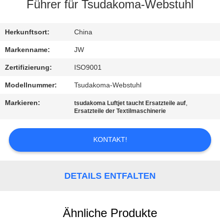
Führer für Tsudakoma-Webstuhl
KONTAKT
Herkunftsort:
China
NACHRICHTEN
Markenname:
JW
Zertifizierung:
ISO9001
REFERENZEN
Modellnummer:
Tsudakoma-Webstuhl
Markieren:
,
tsudakoma Luftjet taucht Ersatzteile auf
SITEMAP
Ersatzteile der Textilmaschinerie
PRIVACY
KONTAKT!
POLICY
DETAILS ENTFALTEN
Ähnliche Produkte