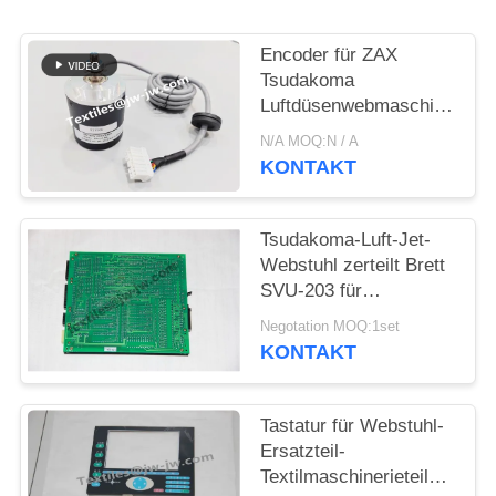
Encoder für ZAX
Tsudakoma
Luftdüsenwebmaschine
Ersatzteile 627335
N/A MOQ:N / A
KONTAKT
Tsudakoma-Luft-Jet-
Webstuhl zerteilt Brett
SVU-203 für
Tsudakoma-Webstuhl
Negotation MOQ:1set
626603-77
KONTAKT
Tastatur für Webstuhl-
Ersatzteil-
Textilmaschinerieteile