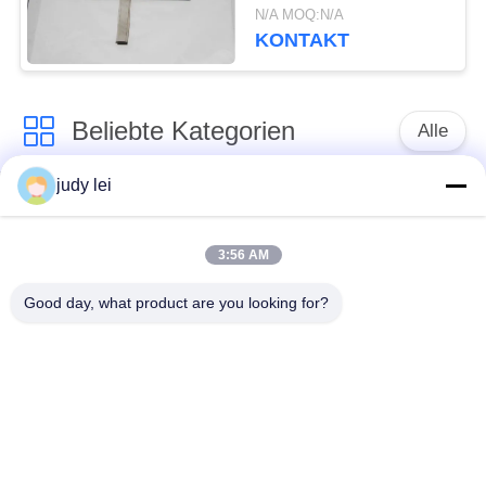
ZAX Tsudakoma Airjet
N/A MOQ:N/A
KONTAKT
Beliebte Kategorien
Alle
judy lei
Ersatzteile des
Ersatzteile sulzer
spinnenden
Webstuhls
Webstuhls
3:56 AM
Good day, what product are you looking for?
Rapier-Webstuhl-
Airjet-Webstuhl-
Ersatzteile
Magnetventil
sulzer Geschoß
Ersatzteile des
taucht Ersatzteile auf
Luftjet-Webstuhls