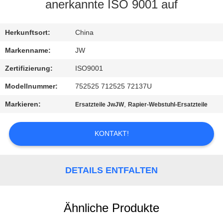
anerkannte ISO 9001 auf
KONTAKT
Herkunftsort:
China
NACHRICHTEN
Markenname:
JW
Zertifizierung:
ISO9001
REFERENZEN
Modellnummer:
752525 712525 72137U
Markieren:
,
Ersatzteile JwJW
Rapier-Webstuhl-Ersatzteile
SITEMAP
KONTAKT!
PRIVACY
POLICY
DETAILS ENTFALTEN
Ähnliche Produkte