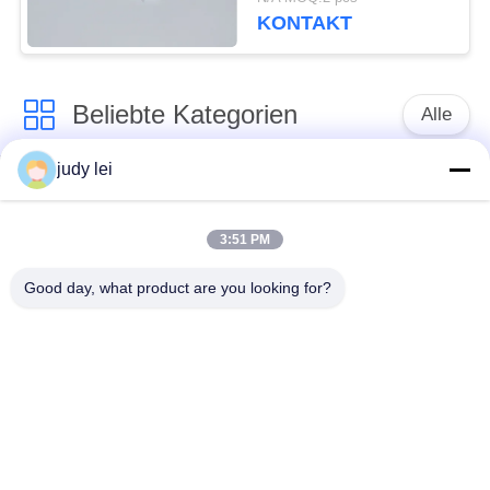
Ersatzteile auf
KONTAKT
Beliebte Kategorien
Alle
judy lei
Ersatzteile des
Ersatzteile sulzer
spinnenden
Webstuhls
Webstuhls
3:51 PM
Good day, what product are you looking for?
Rapier-Webstuhl-
Airjet-Webstuhl-
Ersatzteile
Magnetventil
sulzer Geschoß
Ersatzteile des
taucht Ersatzteile auf
Luftjet-Webstuhls
Vamatex-Webstuhl-
Somet-Webstuhl-