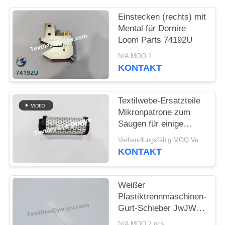
Einstecken (rechts) mit
Mental für Dornire
Loom Parts 74192U
N/A MOQ:1
KONTAKT
Textilwebe-Ersatzteile
Mikronpatrone zum
Saugen für einige
Maschinen
Verhandlungsfähig MOQ:Verhandelbar
KONTAKT
Weißer
Plastiktrennmaschinen-
Gurt-Schieber JwJW
G6300 tauchen
N/A MOQ:2 pcs