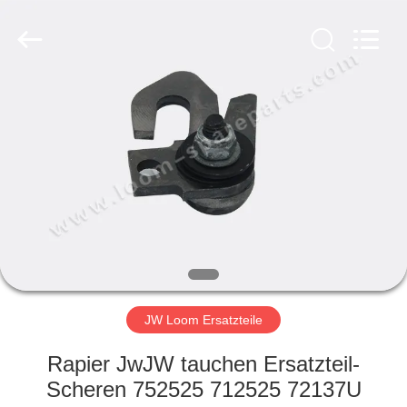
Xi'an
JW
Import
&
Export
Co.,Ltd.
All
Rights
STARTSEITE
Reserved.
PRODUKTE
ÜBER
UNS
FABRIK
TOUR
JW Loom Ersatzteile
Rapier JwJW tauchen Ersatzteil-
QUALITÄTSKONTROLLE
Scheren 752525 712525 72137U