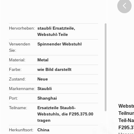
butto
Hervorheben
staubli Ersatzteile
,
Webstuhl-Teile
Verwenden
Spinnender Webstuhl
Sie
Material
Metal
Farbe
wie Bild darstellt
Zustand
Neue
Markenname
Staubli
Port
Shanghai
Webstu
Teilname
Ersatzteile Staubli-
Teilnu
Webstuhls, die F295.375.00
tragen
Teil-N
F295.3
Herkunftsort
China