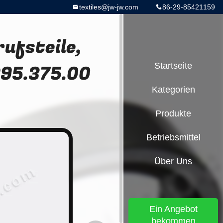
textiles@jw-jw.com
86-29-85421159
ufsteile,
F295.375.00
Startseite
Kategorien
Produkte
Betriebsmittel
Über Uns
Ein Angebot
bekommen