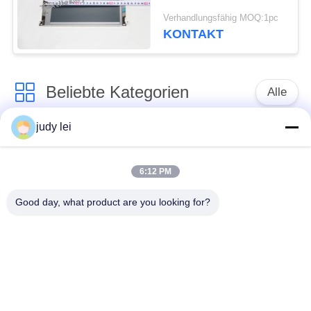
Schaftmaschinen-
Verhandlungsfähig MOQ:1pc
Ersatzteile für
KONTAKT
Teilnummer
F293.948.00
Beliebte Kategorien
Alle
judy lei
Ersatzteile des
Ersatzteile sulzer
spinnenden
Webstuhls
Webstuhls
6:12 PM
Good day, what product are you looking for?
Rapier-Webstuhl-
Airjet-Webstuhl-
Ersatzteile
Magnetventil
sulzer Geschoß
Ersatzteile des
taucht Ersatzteile auf
Luftjet-Webstuhls