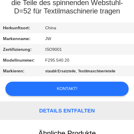
die Teile des spinnenden Webstuhl-
KONTAKT
D=52 für Textilmaschinerie tragen
NACHRICHTEN
Herkunftsort:
China
Markenname:
JW
REFERENZEN
Zertifizierung:
ISO9001
Modellnummer:
F295.540.20
SITEMAP
Markieren:
,
staubli Ersatzteile
Textilmaschinerieteile
PRIVACY
KONTAKT!
POLICY
DETAILS ENTFALTEN
Ähnliche Produkte