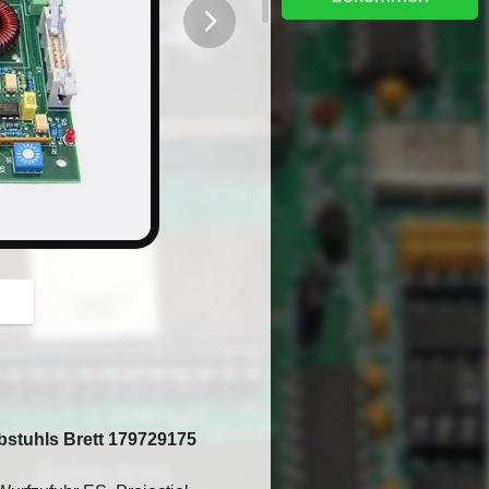
button
bstuhls Brett 179729175