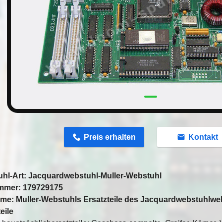
n
Preis erhalten
Kontakt
hl-Art: Jacquardwebstuhl-Muller-Webstuhl
mmer: 179729175
ame: Muller-Webstuhls Ersatzteile des Jacquardwebstuhlwe
eile