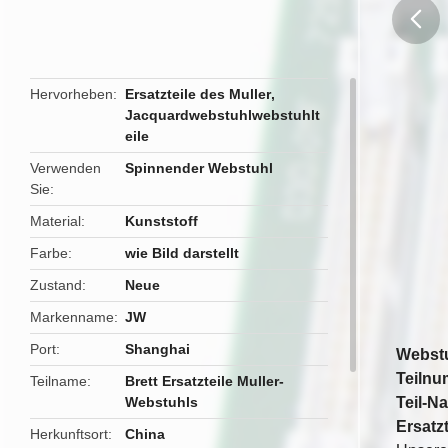
butto
Hervorheben
Ersatzteile des Muller
,
Jacquardwebstuhlwebstuhlt
eile
Verwenden
Spinnender Webstuhl
Sie
Material
Kunststoff
Farbe
wie Bild darstellt
Zustand
Neue
Markenname
JW
Port
Shanghai
Webstu
Teilnu
Teilname
Brett Ersatzteile Muller-
Webstuhls
Teil-N
Ersatzt
Herkunftsort
China