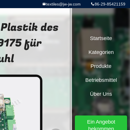
textiles@jw-jw.com
86-29-85421159
Plastik des
9175 für
Startseite
Kategorien
uhl
Produkte
Betriebsmittel
Über Uns
Ein Angebot
bekommen