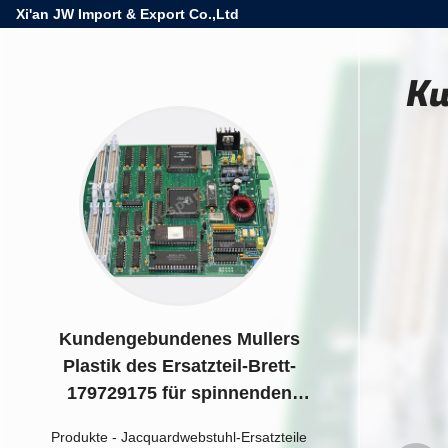
Xi'an JW Import & Export Co.,Ltd
Ku
Kundengebundenes Mullers
Plastik des Ersatzteil-Brett-
179729175 für spinnenden
Webstuhl
Produkte
-
Jacquardwebstuhl-Ersatzteile