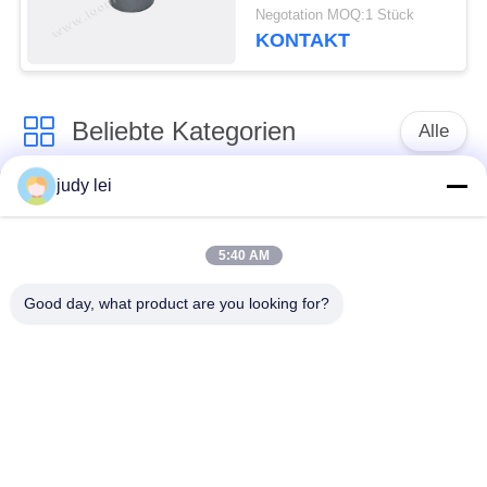
Textilindustrie-
Negotation MOQ:1 Stück
Ersatzteile
KONTAKT
Beliebte Kategorien
Alle
judy lei
Ersatzteile des
Ersatzteile sulzer
spinnenden
Webstuhls
Webstuhls
5:40 AM
Good day, what product are you looking for?
Rapier-Webstuhl-
Airjet-Webstuhl-
Ersatzteile
Magnetventil
sulzer Geschoß
Ersatzteile des
taucht Ersatzteile auf
Luftjet-Webstuhls