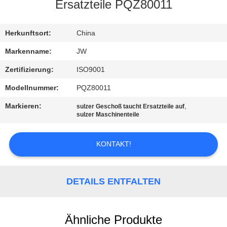
Ersatzteile PQZ80011
KONTAKT
Herkunftsort:
China
NACHRICHTEN
Markenname:
JW
Zertifizierung:
ISO9001
REFERENZEN
Modellnummer:
PQZ80011
Markieren:
,
sulzer Geschoß taucht Ersatzteile auf
SITEMAP
sulzer Maschinenteile
PRIVACY
KONTAKT!
POLICY
DETAILS ENTFALTEN
Ähnliche Produkte