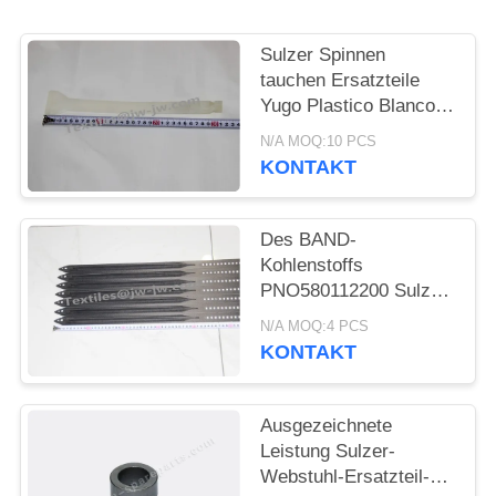
Sulzer Spinnen
tauchen Ersatzteile
Yugo Plastico Blanco
Length 302mm auf
N/A MOQ:10 PCS
KONTAKT
Des BAND-
Kohlenstoffs
PNO580112200 Sulzer
SULZER G6300
N/A MOQ:4 PCS
Webstuhl-Ersatzteile
KONTAKT
Rapier
Ausgezeichnete
Leistung Sulzer-
Webstuhl-Ersatzteil-