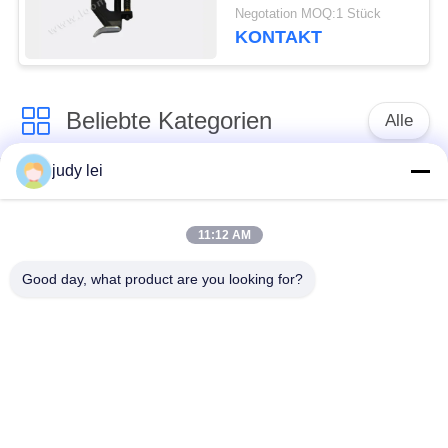
enden-Greifer Fas
Negotation MOQ:1 Stück
0.5LL-LLS industrieller
KONTAKT
Textil
Beliebte Kategorien
Alle
judy lei
Ersatzteile des
Ersatzteile sulzer
spinnenden
Webstuhls
Webstuhls
11:12 AM
Good day, what product are you looking for?
Rapier-Webstuhl-
Airjet-Webstuhl-
Ersatzteile
Magnetventil
sulzer Geschoß
Ersatzteile des
taucht Ersatzteile auf
Luftjet-Webstuhls