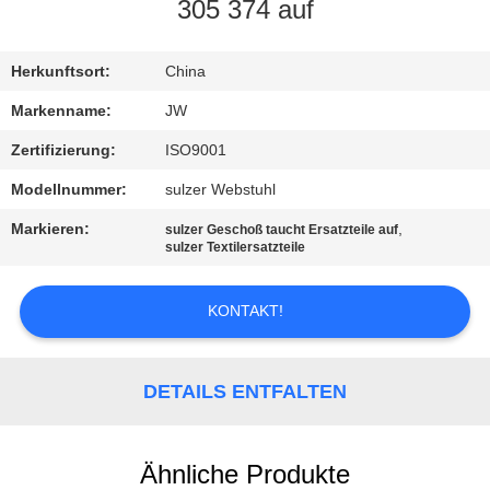
305 374 auf
KONTAKT
Herkunftsort:
China
NACHRICHTEN
Markenname:
JW
Zertifizierung:
ISO9001
REFERENZEN
Modellnummer:
sulzer Webstuhl
Markieren:
,
sulzer Geschoß taucht Ersatzteile auf
SITEMAP
sulzer Textilersatzteile
PRIVACY
KONTAKT!
POLICY
DETAILS ENTFALTEN
Ähnliche Produkte