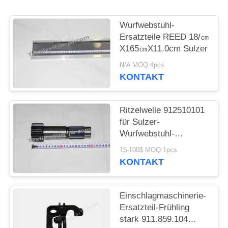
Wurfwebstuhl-
Ersatzteile REED 18/㎝
X165㎝X11.0cm Sulzer
N/A MOQ:4pcs
KONTAKT
Ritzelwelle 912510101
für Sulzer-
Wurfwebstuhl-
Ersatzteile
1$-100$ MOQ:1pcs
KONTAKT
Einschlagmaschinerie-
Ersatzteil-Frühling
stark 911.859.104