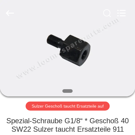
Xi'an
JW
Import
&
Export
Co.,Ltd.
All
Rights
STARTSEITE
Reserved.
PRODUKTE
ÜBER
UNS
FABRIK
TOUR
Sulzer Geschoß taucht Ersatzteile auf
Spezial-Schraube G1/8“ * Geschoß 40
QUALITÄTSKONTROLLE
SW22 Sulzer taucht Ersatzteile 911