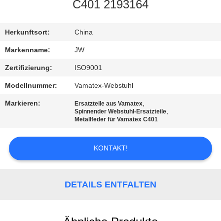
C401 2193164
KONTAKT
Herkunftsort:
China
NACHRICHTEN
Markenname:
JW
Zertifizierung:
ISO9001
REFERENZEN
Modellnummer:
Vamatex-Webstuhl
Markieren:
,
Ersatzteile aus Vamatex
SITEMAP
,
Spinnender Webstuhl-Ersatzteile
Metallfeder für Vamatex C401
PRIVACY
KONTAKT!
POLICY
DETAILS ENTFALTEN