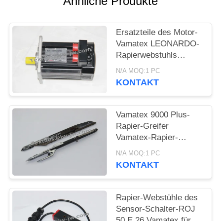
Ähnliche Produkte
Ersatzteile des Motor-
Vamatex LEONARDO-
Rapierwebstuhls
2692646 8.5KG
N/A MOQ:1 PC
KONTAKT
Vamatex 9000 Plus-
Rapier-Greifer
Vamatex-Rapier-
Webstuhl-Ersatzteile
N/A MOQ:1 PC
KONTAKT
Rapier-Webstühle des
Sensor-Schalter-ROJ
50 E 26 Vamatex für