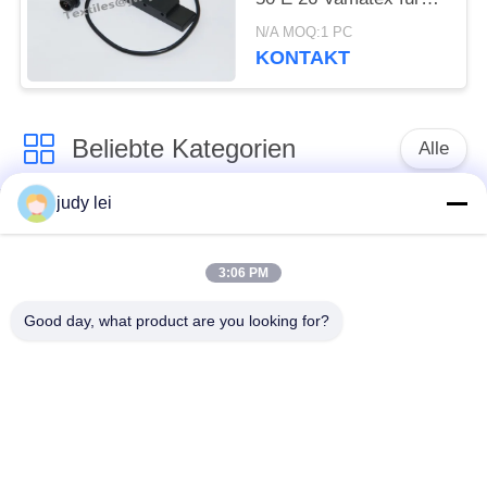
Teilnummer 862003
N/A MOQ:1 PC
KONTAKT
Beliebte Kategorien
Alle
judy lei
Ersatzteile des
Ersatzteile sulzer
spinnenden
Webstuhls
Webstuhls
3:06 PM
Good day, what product are you looking for?
Rapier-Webstuhl-
Airjet-Webstuhl-
Ersatzteile
Magnetventil
sulzer Geschoß
Ersatzteile des
taucht Ersatzteile auf
Luftjet-Webstuhls