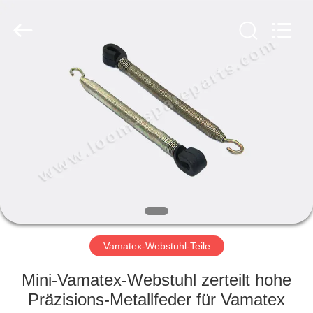
Xi'an
JW
Import
&
Export
Co.,Ltd.
All
Rights
STARTSEITE
Reserved.
PRODUKTE
ÜBER
UNS
FABRIK
TOUR
Vamatex-Webstuhl-Teile
Mini-Vamatex-Webstuhl zerteilt hohe
QUALITÄTSKONTROLLE
Präzisions-Metallfeder für Vamatex