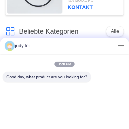
N/A MOQ:1 PC
KONTAKT
Beliebte Kategorien
Alle
judy lei
Ersatzteile des
Ersatzteile sulzer
spinnenden
Webstuhls
Webstuhls
3:28 PM
Good day, what product are you looking for?
Rapier-Webstuhl-
Airjet-Webstuhl-
Ersatzteile
Magnetventil
sulzer Geschoß
Ersatzteile des
taucht Ersatzteile auf
Luftjet-Webstuhls
Vamatex-Webstuhl-
Somet-Webstuhl-