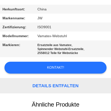
KONTAKT
Herkunftsort:
China
Markenname:
JW
NACHRICHTEN
Zertifizierung:
ISO9001
Modellnummer:
Vamatex-Webstuhl
REFERENZEN
Markieren:
,
Ersatzteile aus Vamatex
,
Spinnender Webstuhl-Ersatzteile
2558012 Teile für Webstücke
SITEMAP
KONTAKT!
PRIVACY
POLICY
DETAILS ENTFALTEN
Ähnliche Produkte