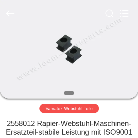
Xi'an
JW
Import
&
Export
Co.,Ltd.
All
Rights
STARTSEITE
Reserved.
PRODUKTE
ÜBER
UNS
FABRIK
TOUR
Vamatex-Webstuhl-Teile
2558012 Rapier-Webstuhl-Maschinen-
QUALITÄTSKONTROLLE
Ersatzteil-stabile Leistung mit ISO9001