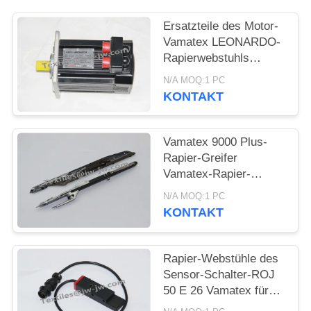
Ersatzteile des Motor-
Vamatex LEONARDO-
Rapierwebstuhls
2692646 8.5KG
N/A MOQ:1 PC
KONTAKT
Vamatex 9000 Plus-
Rapier-Greifer
Vamatex-Rapier-
Webstuhl-Ersatzteile
N/A MOQ:1 PC
KONTAKT
Rapier-Webstühle des
Sensor-Schalter-ROJ
50 E 26 Vamatex für
Teilnummer 862003