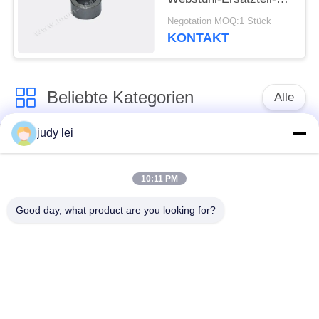
Textilindustrie-
Negotation MOQ:1 Stück
Ersatzteile
KONTAKT
Beliebte Kategorien
Alle
judy lei
Ersatzteile des
Ersatzteile sulzer
spinnenden
Webstuhls
Webstuhls
10:11 PM
Good day, what product are you looking for?
Rapier-Webstuhl-
Airjet-Webstuhl-
Ersatzteile
Magnetventil
sulzer Geschoß
Ersatzteile des
taucht Ersatzteile auf
Luftjet-Webstuhls