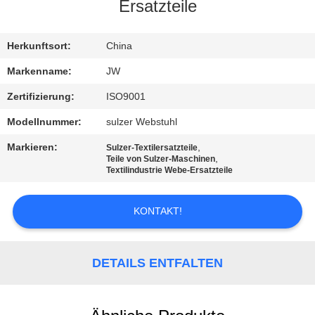
Ersatzteile
KONTAKT
Herkunftsort:
China
NACHRICHTEN
Markenname:
JW
Zertifizierung:
ISO9001
REFERENZEN
Modellnummer:
sulzer Webstuhl
Markieren:
,
Sulzer-Textilersatzteile
SITEMAP
,
Teile von Sulzer-Maschinen
Textilindustrie Webe-Ersatzteile
PRIVACY
KONTAKT!
POLICY
DETAILS ENTFALTEN