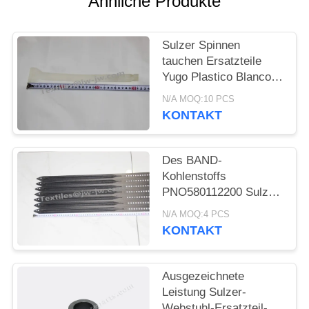
Ähnliche Produkte
Sulzer Spinnen
tauchen Ersatzteile
Yugo Plastico Blanco
Length 302mm auf
N/A MOQ:10 PCS
KONTAKT
Des BAND-
Kohlenstoffs
PNO580112200 Sulzer
SULZER G6300
N/A MOQ:4 PCS
Webstuhl-Ersatzteile
KONTAKT
Rapier
Ausgezeichnete
Leistung Sulzer-
Webstuhl-Ersatzteil-