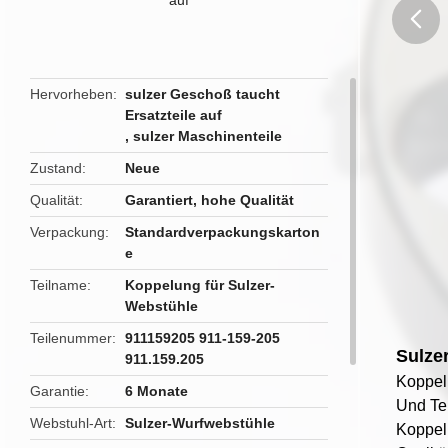
butto
Hervorheben
sulzer Geschoß taucht
Ersatzteile auf
,
sulzer Maschinenteile
Zustand
Neue
Qualität
Garantiert, hohe Qualität
Verpackung
Standardverpackungskarton
e
Teilname
Koppelung für Sulzer-
Webstühle
Teilenummer
911159205 911-159-205
Sulze
911.159.205
Koppelu
Garantie
6 Monate
Und Te
Webstuhl-Art
Sulzer-Wurfwebstühle
Koppel