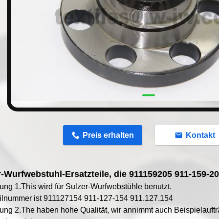
n
Preis erhalten
Kontakt
r-Wurfwebstuhl-Ersatzteile, die 911159205 911-159-2
ng 1.This wird für Sulzer-Wurfwebstühle benutzt.
ilnummer ist 911127154 911-127-154 911.127.154
ung
2.The
haben hohe Qualität,
wir annimmt auch Beispielaufträ