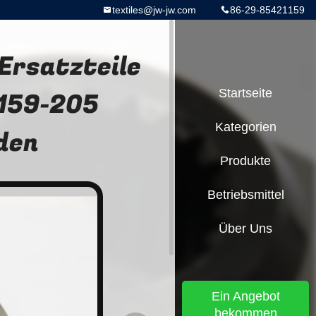
textiles@jw-jw.com
86-29-85421159
Ersatzteile
-159-205
Startseite
Kategorien
den
Produkte
Betriebsmittel
Über Uns
Ein Angebot
bekommen